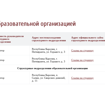
бразовательной организацией
ность руководителя
Адрес местонахождения
Адрес официального сайта
ктурного
структурного подразделения
структурного подразделени
азделения
Республика Карелия, г.
ктор
Ссылка на страницу
Питкяранта, ул. Горького д. 3
Республика Карелия, г.
ктор
Ссылка на страницу
Питкяранта, ул. Горького д. 3
Структурные подразделения образовательной организации
Республика Карелия, п.
ктор
Салми, ул. Свирских дивизий,
Ссылка на страницу
д. 11