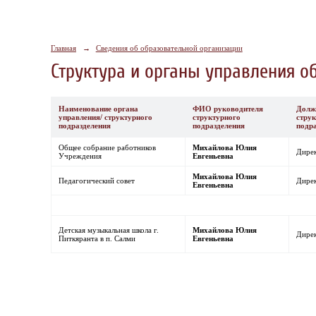
Главная
→
Сведения об образовательной организации
Структура и органы управления о
Наименование органа
ФИО руководителя
Долж
управления/ структурного
структурного
стру
подразделения
подразделения
подр
Общее собрание работников
Михайлова Юлия
Дире
Учреждения
Евгеньевна
Михайлова Юлия
Педагогический совет
Дире
Евгеньевна
Детская музыкальная школа г.
Михайлова Юлия
Дире
Питкяранта в п. Салми
Евгеньевна