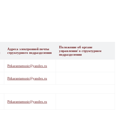
Положение об органе
Адреса электронной почты
управления/ о структурном
я
структурного подразделения
подразделении
Pitkarantamusic@yandex.ru
Pitkarantamusic@yandex.ru
Pitkarantamusic@yandex.ru