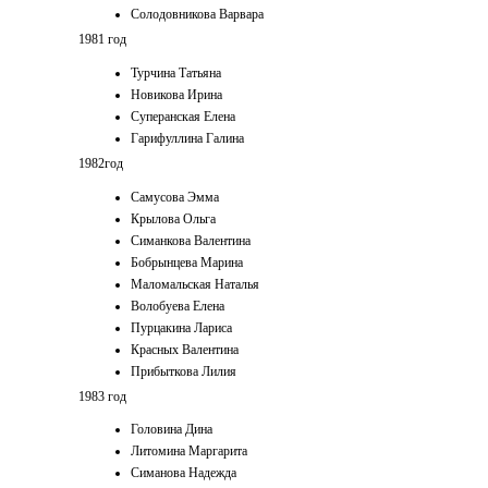
Солодовникова Варвара
1981 год
Турчина Татьяна
Новикова Ирина
Суперанская Елена
Гарифуллина Галина
1982год
Самусова Эмма
Крылова Ольга
Симанкова Валентина
Бобрынцева Марина
Маломальская Наталья
Волобуева Елена
Пурцакина Лариса
Красных Валентина
Прибыткова Лилия
1983 год
Головина Дина
Литомина Маргарита
Симанова Надежда