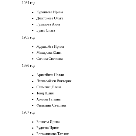
1984 год
Куроптева Ирина
Дмитриева Ольга
Румакова Анна
Булат Ольга
1985 год
Журавлёва Ирина
Макарова Юлия
Силина Светлана
1986 год
Арикайнен Нелли
Лаппалайнен Виктория
Сламенец Елена
Тооц Юлия
Хонина Татьяна
Филькина Светлана
1987 год
Бочнева Ирина
Буднева Ирина
Рогожникова Татьяна