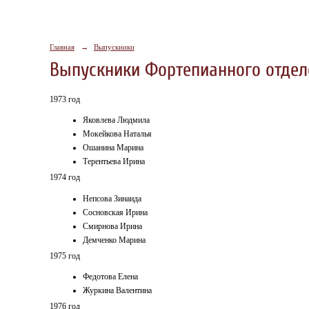
Главная
→
Выпускники
Выпускники Фортепианного отде
1973 год
Яковлева Людмила
Мокейкова Наталья
Ошанина Марина
Терентьева Ирина
1974 год
Непсова Зинаида
Сосновская Ирина
Смирнова Ирина
Демченко Марина
1975 год
Федотова Елена
Журкина Валентина
1976 год