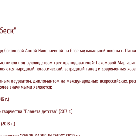
беск"
оду Соколовой Анной Николаевной на базе музыкальной школы г. Питкя
частников под руководством трех преподавателей: Пахомовой Маргар
яются народный, классический, эстрадный танец и современная хоре
тным лауреатом, дипломантом на международных, всероссийских, респ
более значимыми являются:
6 г.)
ворчества "Планета детства" (2017 г.)
2018 г.)
рчества "КУБОК КАРЕЛИИ.TAIDO" (2019 г.)