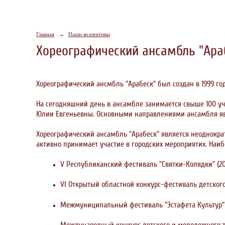
Главная
→
Наши коллективы
Хореографический ансамбль "Ара
Хореографический ансмбль "Арабеск" был создан в 1999 г
На сегодняшний день в ансамбле занимается свыше 100 у
Юлии Евгеньевны. Основными направлениями ансамбля явл
Хореографический ансамбль "Арабеск" является неоднокра
активно принимает участие в городских мероприятих. Наи
V Республиканский фестиваль "Святки-Колядки" (201
VI Открытый областной конкурс-фестиваль детского т
Межмуниципальный фестиваль "Эстафета Культур" (
Международный конкурс детского и молодежного тво