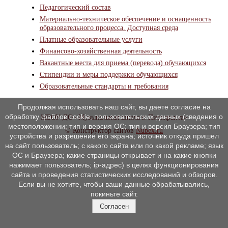
Педагогический состав
Материально-техническое обеспечение и оснащенность
образовательного процесса. Доступная среда
Платные образовательные услуги
Финансово-хозяйственная деятельность
Вакантные места для приема (перевода) обучающихся
Стипендии и меры поддержки обучающихся
Образовательные стандарты и требования
Продолжая использовать наш сайт, вы даете согласие на
обработку файлов cookie, пользовательских данных (сведения о
МБОУ ДО «Музыкальная школа г. Питкяранта»
местоположении; тип и версия ОС; тип и версия Браузера; тип
© Конструктор сайтов
Nubex.ru
устройства и разрешение его экрана; источник откуда пришел
на сайт пользователь; с какого сайта или по какой рекламе; язык
ОС и Браузера; какие страницы открывает и на какие кнопки
нажимает пользователь; ip-адрес) в целях функционирования
сайта и проведения статистических исследований и обзоров.
Если вы не хотите, чтобы ваши данные обрабатывались,
покиньте сайт.
Согласен