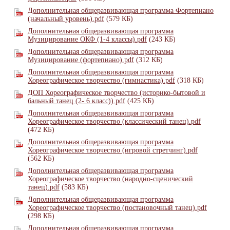
Дополнительная общеразвивающая программа Фортепиано
(начальный уровень).pdf
(579 КБ)
Дополнительная общеразвивающая программа
Музицирование ОКФ (1-4 классы).pdf
(243 КБ)
Дополнительная общеразвивающая программа
Музицирование (фортепиано).pdf
(312 КБ)
Дополнительная общеразвивающая программа
Хореографическое творчество (гимнастика).pdf
(318 КБ)
ДОП Хореографическое творчество (историко-бытовой и
бальный танец (2- 6 класс)).pdf
(425 КБ)
Дополнительная общеразвивающая программа
Хореографическое творчество (классический танец).pdf
(472 КБ)
Дополнительная общеразвивающая программа
Хореографическое творчество (игровой стретчинг).pdf
(562 КБ)
Дополнительная общеразвивающая программа
Хореографическое творчество (народно-сценический
танец).pdf
(583 КБ)
Дополнительная общеразвивающая программа
Хореографическое творчество (постановочный танец).pdf
(298 КБ)
Дополнительная общеразвивающая программа