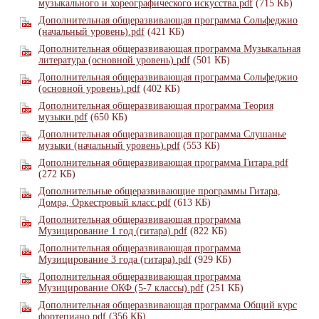
музыкального и хореографического искусства.pdf
(715 КБ)
Дополнительная общеразвивающая программа Сольфеджио
(начальный уровень).pdf
(421 КБ)
Дополнительная общеразвивающая программа Музыкальная
литература (основной уровень).pdf
(501 КБ)
Дополнительная общеразвивающая программа Сольфеджио
(основной уровень).pdf
(402 КБ)
Дополнительная общеразвивающая программа Теория
музыки.pdf
(650 КБ)
Дополнительная общеразвивающая программа Слушанье
музыки (начальный уровень).pdf
(553 КБ)
Дополнительная общеразвивающая программа Гитара.pdf
(272 КБ)
Дополнительные общеразвивающие программы Гитара,
Домра, Оркестровый класс.pdf
(613 КБ)
Дополнительная общеразвивающая программа
Музицирование 1 год (гитара).pdf
(822 КБ)
Дополнительная общеразвивающая программа
Музицирование 3 года (гитара).pdf
(929 КБ)
Дополнительная общеразвивающая программа
Музицирование ОКФ (5-7 классы).pdf
(251 КБ)
Дополнительная общеразвивающая программа Общий курс
фортепиано.pdf
(356 КБ)